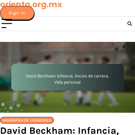
orienta.org.mx
Skip
to
Sign In
content
BIOGRAFÍAS DE JUGADORES
David Beckham: Infancia,