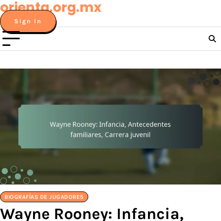
orienta.org.mx
Skip
to
Sign In
content
BIOGRAFÍAS DE JUGADORES
Wayne Rooney: Infancia,