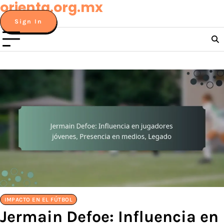
orienta.org.mx
Skip
to
Sign In
content
IMPACTO EN EL FÚTBOL
Jermain Defoe: Influencia en