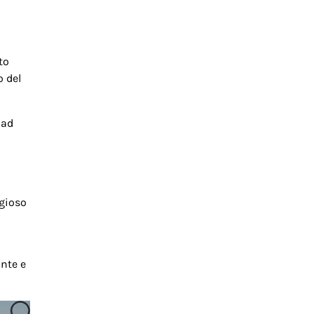
to
o del
dad
igioso
nte e