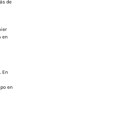
más de
ier
n en
. En
mpo en