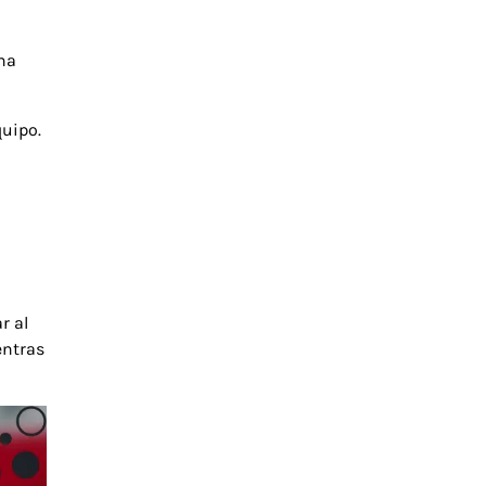
ha
quipo.
r al
entras