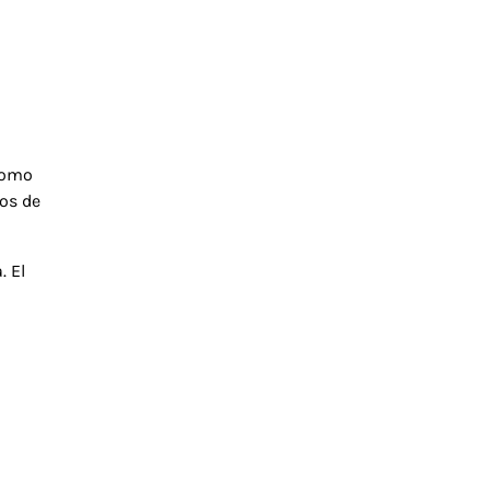
a
 Como
dos de
. El