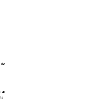
 de
n un
la