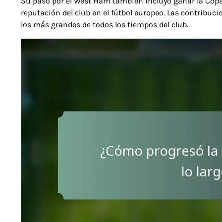
Su paso por el West Ham también incluyó ganar la Copa
reputación del club en el fútbol europeo. Las contrib
los más grandes de todos los tiempos del club.