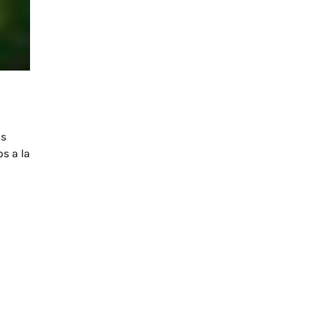
Es
s a la