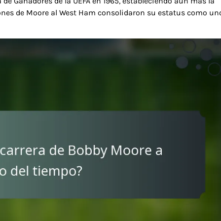
 de Ganadores de la UEFA en 1965, estableciendo aún más la
uciones de Moore al West Ham consolidaron su estatus como un