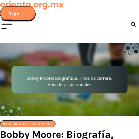
orienta.org.mx
Skip
to
Sign In
content
BIOGRAFÍAS DE JUGADORES
Bobby Moore: Biografía,