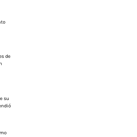
nto
es de
n
de su
endió
omo