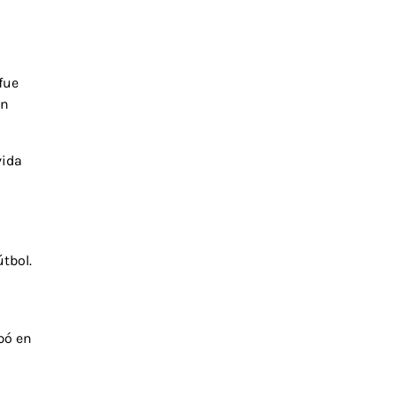
fue
ón
vida
tbol.
pó en