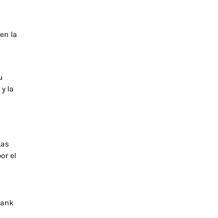
en la
u
y la
Las
or el
rank