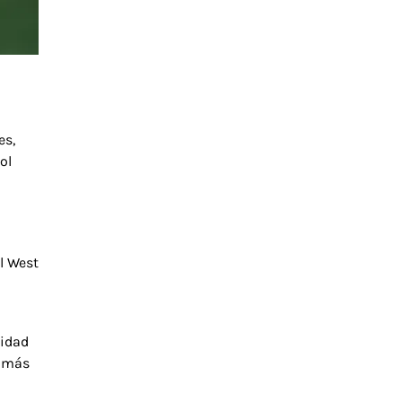
es,
ol
l West
nidad
n más